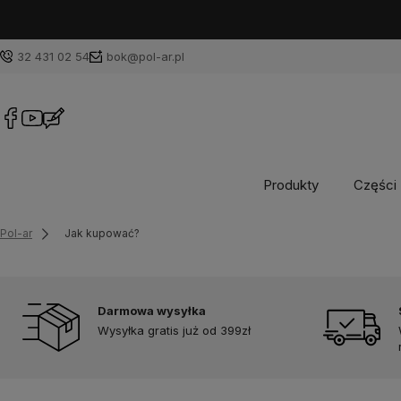
32 431 02 54
bok@pol-ar.pl
Produkty
Części 
Pol-ar
Jak kupować?
Darmowa wysyłka
Wysyłka gratis już od 399zł