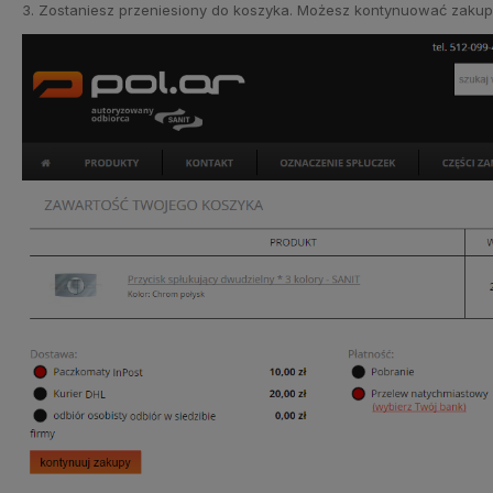
3. Zostaniesz przeniesiony do koszyka. Możesz kontynuować zakupy