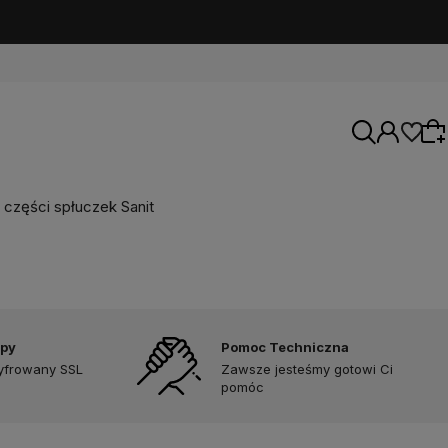
części spłuczek Sanit
Wybierz coś dla siebie z naszej aktualnej
oferty lub zaloguj się, aby przywrócić dodane
produkty do listy z poprzedniej sesji.
upy
Pomoc Techniczna
zyfrowany SSL
Zawsze jesteśmy gotowi Ci
pomóc