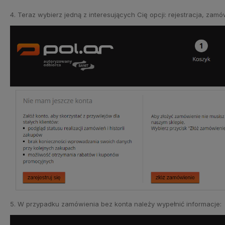
4. Teraz wybierz jedną z interesujących Cię opcji: rejestracja, zamó
5. W przypadku zamówienia bez konta należy wypełnić informacje: