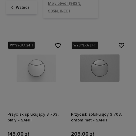
Mały otwór (983N,
Wstecz
995N, INEO)
Do ulubionych
Do ulubi
WYSYŁKA 24H
WYSYŁKA 24H
WYSYŁKA 24H
WYSYŁKA 24H
WYSYŁKA 24H
WYSYŁKA 24H
Przycisk spłukujący S 703,
Przycisk spłukujący S 703,
biały - SANIT
chrom mat - SANIT
145,00 zł
205,00 zł