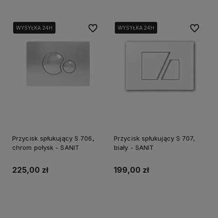
Do ulubionych
Do ulubi
WYSYŁKA 24H
WYSYŁKA 24H
WYSYŁKA 24H
WYSYŁKA 24H
WYSYŁKA 24H
WYSYŁKA 24H
Przycisk spłukujący S 706,
Przycisk spłukujący S 707,
chrom połysk - SANIT
biały - SANIT
225,00 zł
199,00 zł
Powiadom o dostępności
Do koszyka