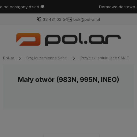
Darmowa dostawa od
399zł
32 431 02 54
bok@pol-ar.pl
Pol-ar
Części zamienne Sanit
Przyciski spłukujące SANIT
Mały otwór (983N, 995N, INEO)