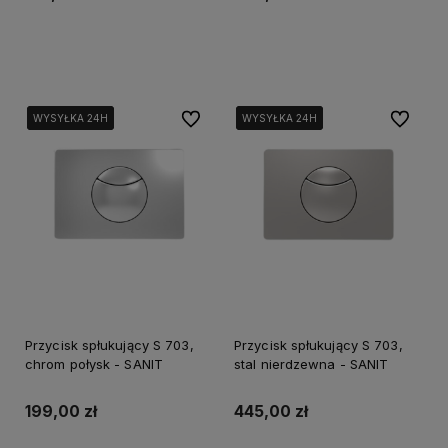
Do koszyka
Do koszyka
Do ulubionych
Do ulubi
WYSYŁKA 24H
WYSYŁKA 24H
WYSYŁKA 24H
WYSYŁKA 24H
WYSYŁKA 24H
WYSYŁKA 24H
Przycisk spłukujący S 703,
Przycisk spłukujący S 703,
chrom połysk - SANIT
stal nierdzewna - SANIT
199,00 zł
445,00 zł