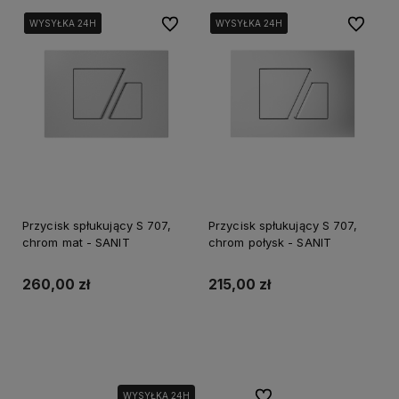
Do ulubionych
Do ulubi
WYSYŁKA 24H
WYSYŁKA 24H
WYSYŁKA 24H
WYSYŁKA 24H
WYSYŁKA 24H
WYSYŁKA 24H
Przycisk spłukujący S 707,
Przycisk spłukujący S 707,
chrom mat - SANIT
chrom połysk - SANIT
260,00 zł
215,00 zł
Do koszyka
Do koszyka
Do ulubionych
WYSYŁKA 24H