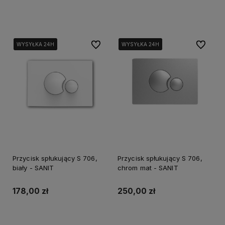
Do koszyka
Powiadom o dostępności
Do ulubionych
Do ulubi
WYSYŁKA 24H
WYSYŁKA 24H
WYSYŁKA 24H
WYSYŁKA 24H
WYSYŁKA 24H
WYSYŁKA 24H
Przycisk spłukujący S 706,
Przycisk spłukujący S 706,
biały - SANIT
chrom mat - SANIT
178,00 zł
250,00 zł
Powiadom o dostępności
Powiadom o dostępności