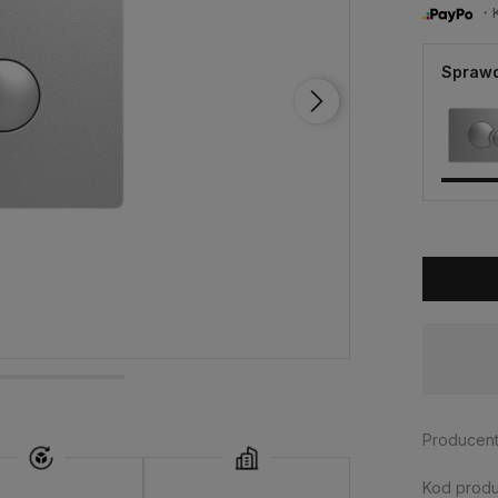
・Ku
Sprawd
Dostępność:
brak towaru
Producent
Kod produ