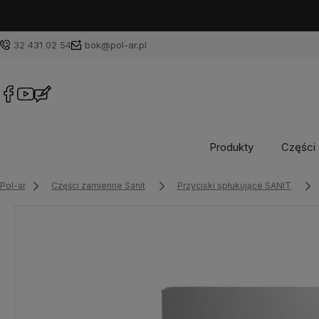
32 431 02 54
bok@pol-ar.pl
Produkty
Części 
Pol-ar
Części zamienne Sanit
Przyciski spłukujące SANIT