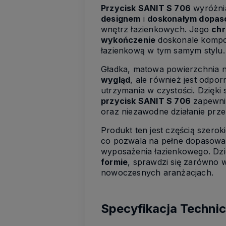
Przycisk SANIT S 706
wyróżni
designem
i
doskonałym dopa
wnętrz łazienkowych. Jego
ch
wykończenie
doskonale kompon
łazienkową w tym samym stylu.
Gładka, matowa powierzchnia n
wygląd
, ale również jest odpor
utrzymania w czystości. Dzięki
przycisk SANIT S 706
zapewni
oraz niezawodne działanie przez
Produkt ten jest częścią szero
co pozwala na pełne dopasowa
wyposażenia łazienkowego. Dzi
formie
, sprawdzi się zarówno w
nowoczesnych aranżacjach.
Specyfikacja Techni