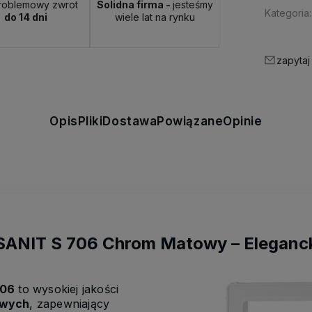
roblemowy zwrot
Solidna firma -
jesteśmy
Kategoria:
do 14 dni
wiele lat na rynku
zapytaj
Opis
Pliki
Dostawa
Powiązane
Opinie
SANIT S 706 Chrom Matowy
– Eleganck
706
to wysokiej jakości
owych
, zapewniający