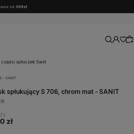
części spłuczek Sanit
t - SANIT
Wybierz coś dla siebie z naszej aktualnej
sk spłukujący S 706, chrom mat - SANIT
oferty lub zaloguj się, aby przywrócić dodane
produkty do listy z poprzedniej sesji.
T):
0 zł