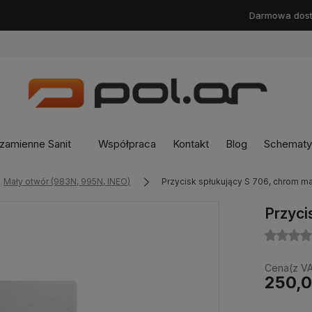
Darmowa dostawa od
399zł
zamienne Sanit
Współpraca
Kontakt
Blog
Schematy 
Mały otwór (983N, 995N, INEO)
Przycisk spłukujący S 706, chrom ma
Przyci
Cena(z VA
250,0