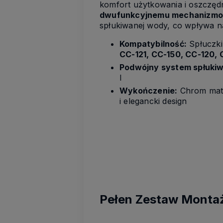
komfort użytkowania i oszczęd
dwufunkcyjnemu mechanizmo
spłukiwanej wody, co wpływa na
Kompatybilność:
Spłuczk
CC-121, CC-150, CC-120,
Podwójny system spłuki
l
Wykończenie:
Chrom mat
i elegancki design
Pełen Zestaw Mont