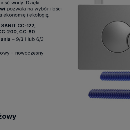
ność wody. Dzięki
wi
pozwala na wybór ilości
 ekonomię i ekologię.
i
SANIT CC-122,
 CC-200, CC-80
wania
– 9/3 l lub 6/3
owy – nowoczesny
ażowy