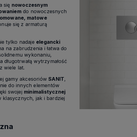
a się
nowoczesnym
sowaniem
do nowoczesnych
romowane, matowe
uje się z armaturą
ie tylko nadaje
elegancki
na na zabrudzenia i łatwa do
 solidnemu wykonaniu,
a długotrwałą wytrzymałość
 wiele lat.
kiej gamy akcesoriów
SANIT
,
nie do innych elementów
ęki swojej
minimalistycznej
 klasycznych, jak i bardziej
czna