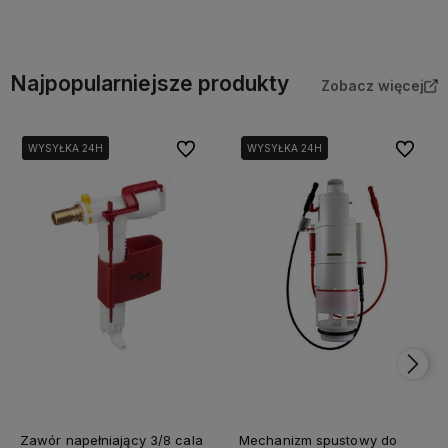
Najpopularniejsze produkty
Zobacz więcej
Do ulubionych
Do ulubi
WYSYŁKA 24H
WYSYŁKA 24H
WYSYŁKA 24H
WYSYŁKA 24H
Zawór napełniający 3/8 cala
Mechanizm spustowy do