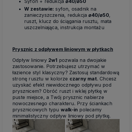
Syfon + redukcja
⌀40/⌀50
W zestawie:
syfon, osadnik na
zanieczyszczenia, redukcja
⌀40/⌀50
,
ruszt, klucz do ściągania rusztu, mata
uszczelniająca, instrukcja montażu
Prysznic z odpływem liniowym w płytkach
Odpływ liniowy
2w1
pozwala na dwojakie
zastosowanie. Potrzebujesz utrzymać w
łazience styl klasyczny? Zastosuj standardową
stronę rusztu w kolorze
czarny mat
. Chcesz
uzyskać efekt niewidocznego odpływu pod
prysznicem? Obróć ruszt i wklej płytkę w
puste miejsce, a Twój prysznic nabierze
nowoczesnego charakteru. Przy ściankach
prysznicowych typu
walk-in
polecamy
minimalistyczny odpływ liniowy pod płytkę.