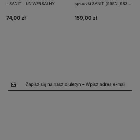
- SANIT - UNIWERSALNY
spłuczki SANIT (995N, 983N)
01.220.00 model CC-150-S-
F0-2V-2C
74,00 zł
159,00 zł
Do koszyka
Powiadom o dostępności
Zapisz się na nasz biuletyn – Wpisz adres e-mail