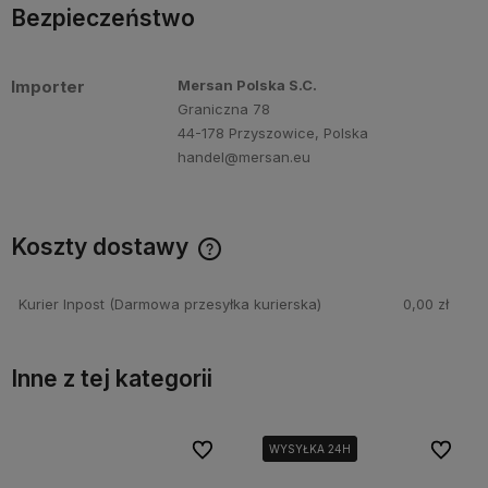
Bezpieczeństwo
Importer
Mersan Polska S.C.
Graniczna 78
44-178 Przyszowice, Polska
handel@mersan.eu
Koszty dostawy
Cena nie zawiera ewentualnych kosztów płatności
Kurier Inpost
(Darmowa przesyłka kurierska)
0,00 zł
Inne z tej kategorii
bionych
bionych
Do ulubionych
Do ulubionych
Do ulubi
Do ulubi
WYSYŁKA 24H
WYSYŁKA 24H