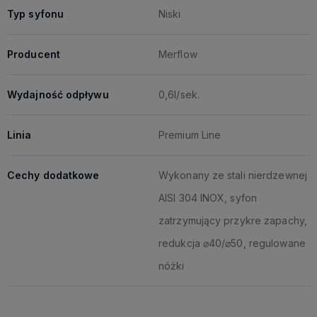
Typ syfonu
Niski
Producent
Merflow
Wydajność odpływu
0,6l/sek.
Linia
Premium Line
Cechy dodatkowe
Wykonany ze stali nierdzewnej
AISI 304 INOX, syfon
zatrzymujący przykre zapachy,
redukcja ⌀40/⌀50, regulowane
nóżki