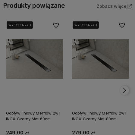
Produkty powiązane
Zobacz więcej
Do ulubionych
Do ulubi
WYSYŁKA 24H
WYSYŁKA 24H
WYSYŁKA 24H
WYSYŁKA 24H
Odpływ liniowy Merflow 2w1
Odpływ liniowy Merflow 2w1
INOX Czarny Mat 60cm
INOX Czarny Mat 80cm
249,00 zł
279,00 zł