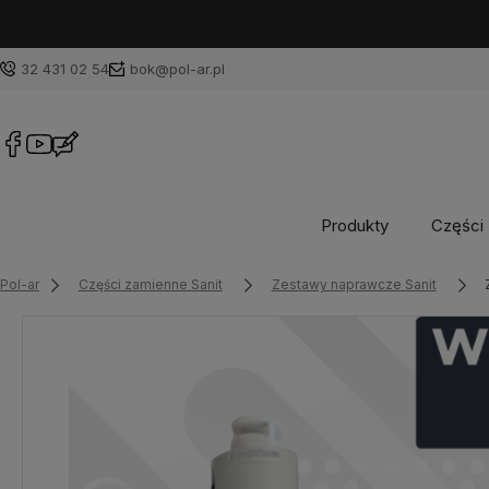
32 431 02 54
bok@pol-ar.pl
Produkty
Części 
Pol-ar
Części zamienne Sanit
Zestawy naprawcze Sanit