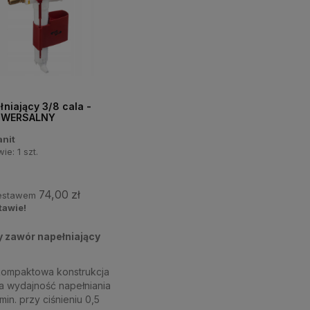
niający 3/8 cala -
NIWERSALNY
anit
wie:
1
szt.
74,00 zł
zestawem
tawie!
 zawór napełniający
kompaktowa konstrukcja
 wydajność napełniania
/min. przy ciśnieniu 0,5