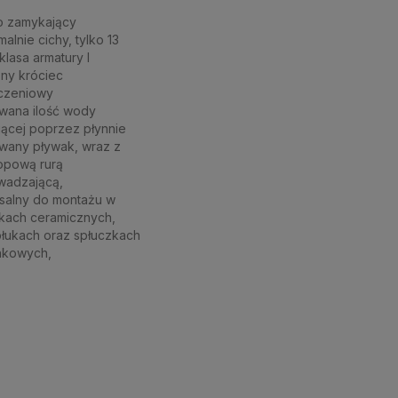
o zamykający
malnie cichy, tylko 13
klasa armatury I
ny króciec
ączeniowy
wana ilość wody
jącej poprzez płynnie
wany pływak, wraz z
opową rurą
wadzającą,
salny do montażu w
kach ceramicznych,
łukach oraz spłuczkach
nkowych,