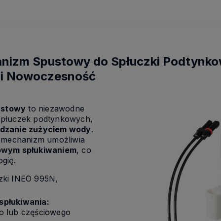
nizm Spustowy do Spłuczki Podtynko
 i Nowoczesność
ustowy
to niezawodne
spłuczek podtynkowych,
ądzanie zużyciem wody
.
i mechanizm umożliwia
iowym spłukiwaniem
, co
gię.
zki INEO 995N,
spłukiwania:
o lub częściowego