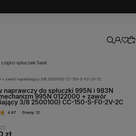
części spłuczek Sanit
 + zawór napełniający 3/8 2500100) CC-150-S-F0-2V-2C
Wybierz coś dla siebie z naszej aktualnej
 naprawczy do spłuczki 995N i 983N
oferty lub zaloguj się, aby przywrócić dodane
 (mechanizm 995N 0122000 + zawór
produkty do listy z poprzedniej sesji.
iający 3/8 2500100) CC-150-S-F0-2V-2C
4.67
Oceny: 12
T):
0 zł