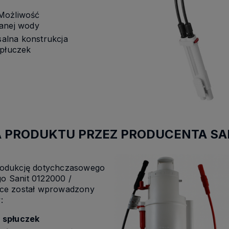
ożliwość
wanej wody
alna konstrukcja
spłuczek
A PRODUKTU PRZEZ PRODUCENTA SAN
rodukcję dotychczasowego
 Sanit 0122000 /
ce został wprowadzony
:
 spłuczek