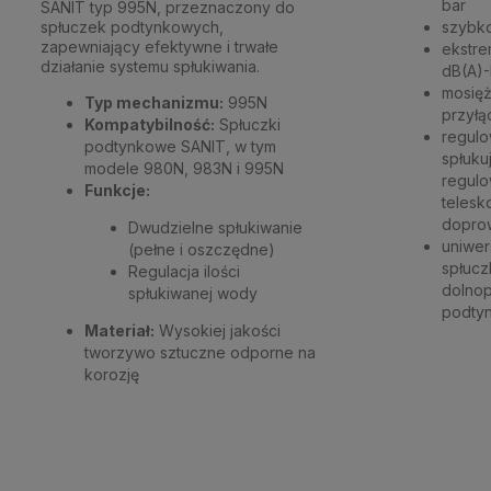
bar
SANIT typ 995N, przeznaczony do
spłuczek podtynkowych,
szybk
zapewniający efektywne i trwałe
ekstre
działanie systemu spłukiwania.
dB(A)-
mosięż
Typ mechanizmu:
995N
przył
Kompatybilność:
Spłuczki
regulo
podtynkowe SANIT, w tym
spłuku
modele 980N, 983N i 995N
regulo
Funkcje:
telesk
dopro
Dwudzielne spłukiwanie
uniwer
(pełne i oszczędne)
spłucz
Regulacja ilości
dolnop
spłukiwanej wody
podty
Materiał:
Wysokiej jakości
tworzywo sztuczne odporne na
korozję