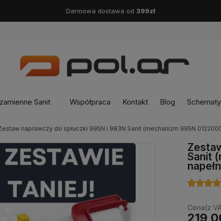
Darmowa dostawa od
399zł
zamienne Sanit
Współpraca
Kontakt
Blog
Schematy 
Zestaw naprawczy do spłuczki 995N i 983N Sanit (mechanizm 995N 0122000
Zestaw
Sanit
napełn
Cena(z VA
219,0