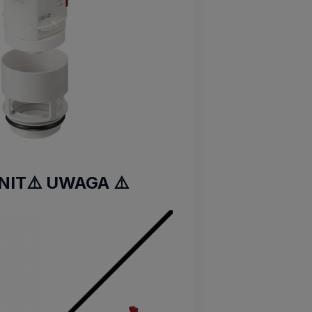
IT⚠️ UWAGA ⚠️