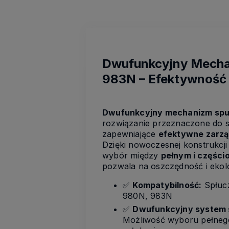
Dwufunkcyjny Mecha
983N – Efektywność
Dwufunkcyjny mechanizm sp
rozwiązanie przeznaczone do 
zapewniające
efektywne zarz
Dzięki nowoczesnej konstrukcj
wybór między
pełnym i częśc
pozwala na oszczędność i ekolo
✅
Kompatybilność:
Spłuc
980N, 983N
✅
Dwufunkcyjny system 
Możliwość wyboru pełneg