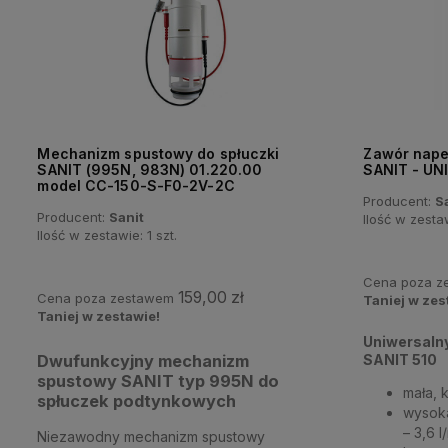
Mechanizm spustowy do spłuczki
Zawór napeł
SANIT (995N, 983N) 01.220.00
SANIT - U
model CC-150-S-F0-2V-2C
Producent:
S
Producent:
Sanit
Ilość w zesta
Ilość w zestawie:
1
szt.
Cena poza 
159,00 zł
Cena poza zestawem
Taniej w zes
Taniej w zestawie!
Uniwersalny
SANIT 510
Dwufunkcyjny mechanizm
spustowy SANIT typ 995N do
mała, 
spłuczek podtynkowych
wysoka
– 3,6 l
Niezawodny mechanizm spustowy