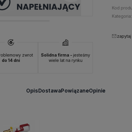
Kod produ
Kategoria:
zapytaj
roblemowy zwrot
Solidna firma -
jesteśmy
do 14 dni
wiele lat na rynku
Opis
Dostawa
Powiązane
Opinie