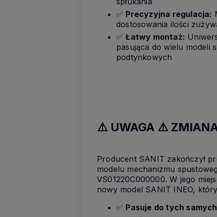
spłukania
✅
Precyzyjna regulacja:
M
dostosowania ilości zuży
✅
Łatwy montaż:
Uniwers
pasująca do wielu modeli 
podtynkowych
⚠️ UWAGA ⚠️ ZMIAN
Producent SANIT zakończył p
modelu mechanizmu spustowego
VS01220C000000. W jego miejs
nowy model SANIT INEO, który
✅
Pasuje do tych samych