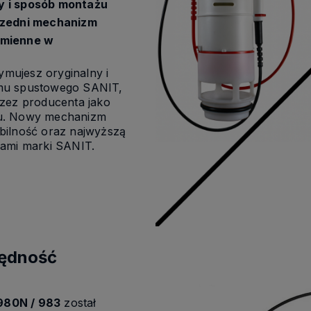
y i sposób montażu
rzedni mechanizm
amienne w
zymujesz oryginalny i
mu spustowego SANIT,
rzez producenta jako
u. Nowy mechanizm
bilność oraz najwyższą
dami marki SANIT.
zędność
980N / 983
został