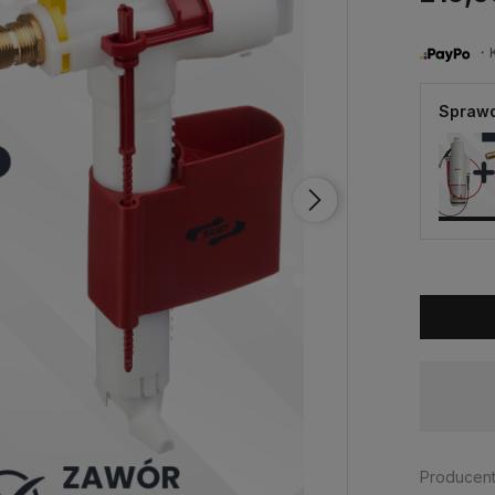
・Ku
Sprawd
Dostępność:
brak towaru
Producent