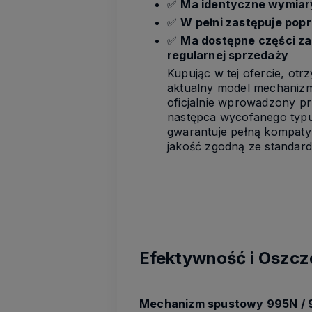
✅
Ma identyczne wymiar
✅
W pełni zastępuje pop
✅
Ma dostępne części z
regularnej sprzedaży
Kupując w tej ofercie, otr
aktualny model mechaniz
oficjalnie wprowadzony p
następca wycofanego typ
gwarantuje pełną kompaty
jakość zgodną ze standar
Efektywność i Oszc
Mechanizm spustowy 995N / 